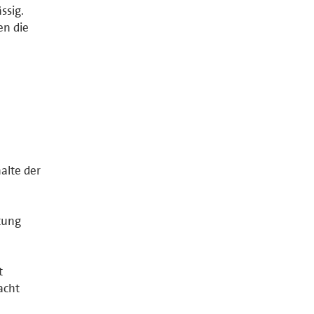
ssig.
en die
halte der
tung
t
acht